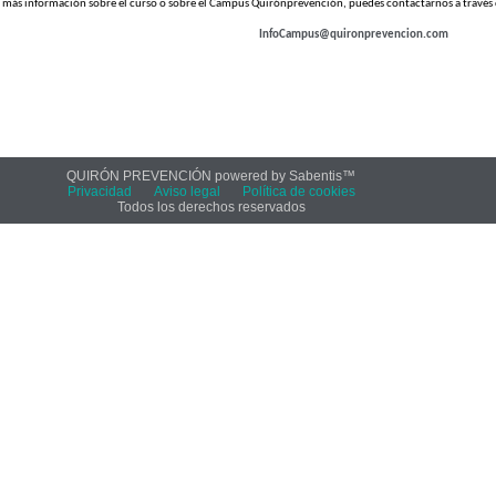
 más información sobre el curso o sobre el Campus Quirónprevención, puedes contactarnos a través d
InfoCampus@quironprevencion.com
QUIRÓN PREVENCIÓN powered by Sabentis™
Privacidad
Aviso legal
Política de cookies
Todos los derechos reservados