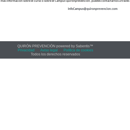
 más información sobre el curso o sobre el Campus Quirónprevención, puedes contactarnos a través d
InfoCampus@quironprevencion.com
QUIRÓN PREVENCIÓN powered by Sabentis™
Privacidad
Aviso legal
Política de cookies
Todos los derechos reservados