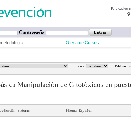
Para cualquie
9
Contraseña
metodología
Oferta de Cursos
Idioma:
Palabras cl
ásica Manipulación de Citotóxicos en puesto
ad
3 Horas
Español
Dedicación:
Idioma: