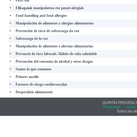
First Aid
•
Elikagaiak manipulatzea eta janari alergiak
•
Food handling and food allergies
•
Manipulación de alimentos y alergias alimentarias
•
Prevención de risco de sobrecarga da voz
•
Sobrecarga de la voz
•
Manipulación de alimentos e alerxias alimentarias
•
Prevenció de riscs laborals. Hàbits de vida saludable
•
Prevención del consumo de alcohol y otras drogas
•
Somos lo que comemos
•
Primers auxilis
•
Factores de riesgo cardiovascular
•
Desperdicio alimentario
•
QUIRÓN PREVENCIÓ
Privacidad
Aviso 
Todos los d